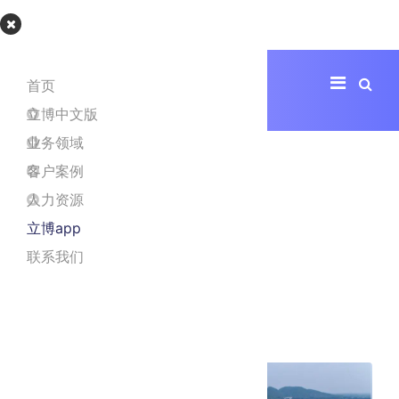
立博app
首页
立博中文版
业务领域
客户案例
人力资源
立博app
联系我们