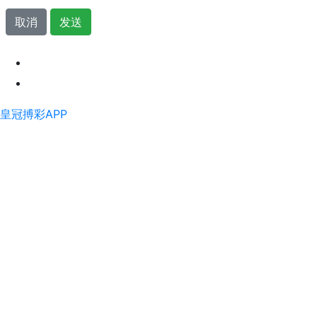
取消
发送
皇冠搏彩APP