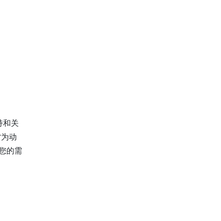
持和关
赏为动
您的需