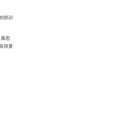
的胆识
发展思
取得显