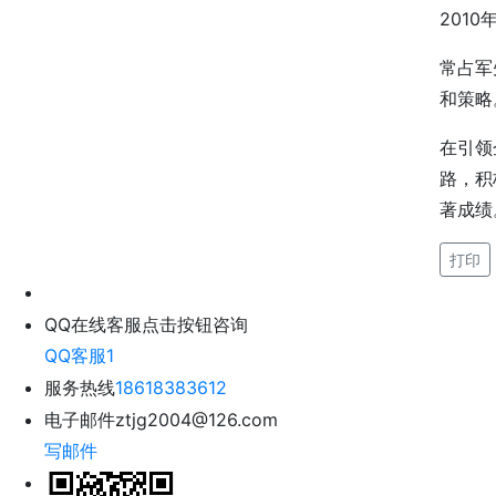
201
常占军
和策略
在引领
路，积
著成绩
打印
QQ在线客服
点击按钮咨询
QQ客服1
服务热线
18618383612
电子邮件
ztjg2004@126.com
写邮件