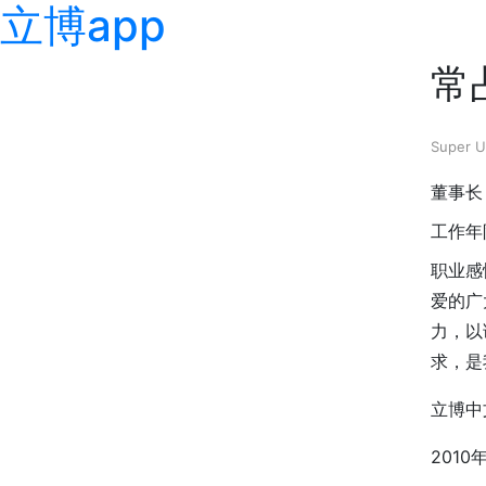
立博app
常
Super U
董事长
工作年
职业感
爱的广
力，以
求，是
立博中
201