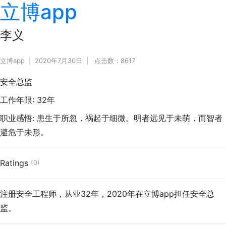
立博app
李义
立博app
2020年7月30日
点击数：8617
安全总监
工作年限:
32年
职业感悟:
患生于所忽，祸起于细微。明者远见于未萌，而智者
避危于未形。
Ratings
(0)
注册安全工程师，从业32年，2020年在立博app担任安全总
监。