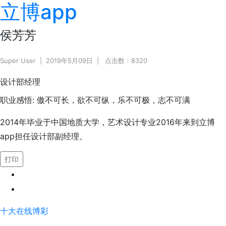
立博app
侯芳芳
Super User
2019年5月09日
点击数：8320
设计部经理
职业感悟:
傲不可长，欲不可纵，乐不可极，志不可满
2014年毕业于中国地质大学，艺术设计专业2016年来到立博
app担任设计部副经理。
打印
十大在线博彩