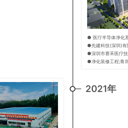
● 医疗半导体净化
●先建科技(深圳)
●深圳市赛禾医疗技
●净化装修工程;青
2021年