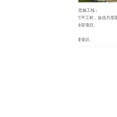
● 严守防疫关攻坚施工线；
●攻坚抗疫基地万平工程，奋战月度圆
●来广营方舱实验室项目;
●上海微创项目;
●泰邦医疗血浆楼项目。