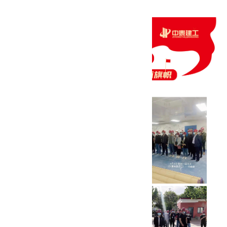
程，样板工程。