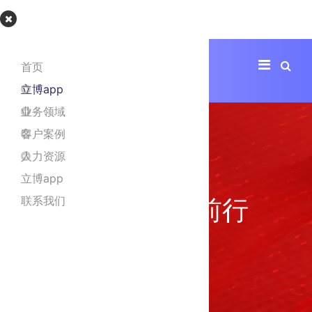
立博app
首页
立博app
业务领域
客户案例
人力资源
立博app
不忘初心，砥砺前行
联系我们
建设美好中国创造高质量的经典建筑