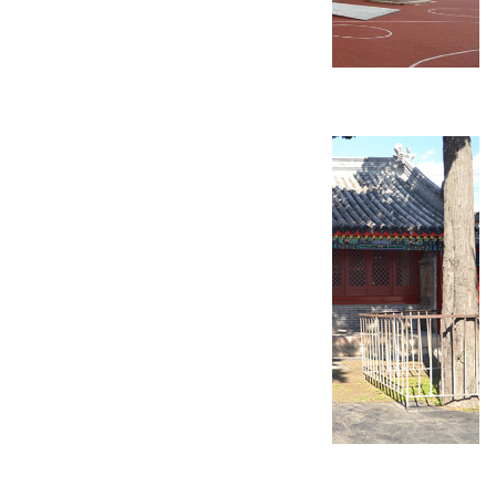
康庄镇人文大学附属幼儿园
慈悲峪村福庆庵修缮工程