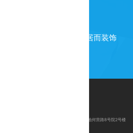
为百年而建筑，为宜居而装饰
公司地址：北京市昌平区科技园区东区产业基地何营路8号院2号楼
服务电话：010-80113612