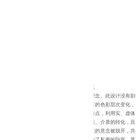
中泰负责内容
装修工程
所属行业
装修工程
工程介绍：
工程名称：
回龙观高级公寓装修工程
工程面积：
2400㎡
工程地址：
北京市昌平区回龙观镇龙泽苑
设计理念：
让空间开放是设计者一贯的理念。此设计没有刻
意展现设计策略，随着时间的流转，丰富的色彩层次变化，
情景自然生成。在私密与开放空间的转折点，利用实、虚体
的互动而有良好的空间转换，光影、穿透、介质的转化，且
不以常态性的住家行为作为规划，机能性的意念被脱开，共
构一个自然、自在的生活空间。设计中除了私密的卧室，其