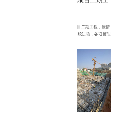
建的张家口市华宇水郡嘉苑项目二期工
程有序复工
2020年4月30日
立博app承建的张家口市华宇水郡嘉苑项目二期工程，疫情
期间，克服重重困难，陆续复工，工人陆续进场，各项管理
工作有序推进。