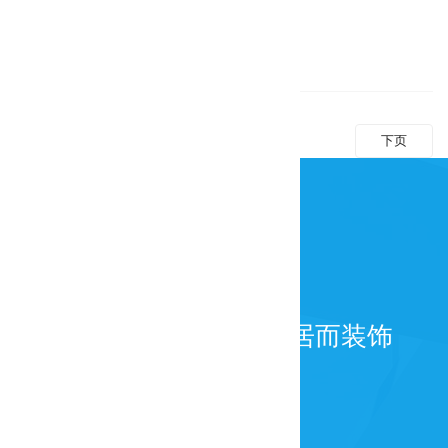
返回立博app
上页
下页
为百年而建筑，为宜居而装饰