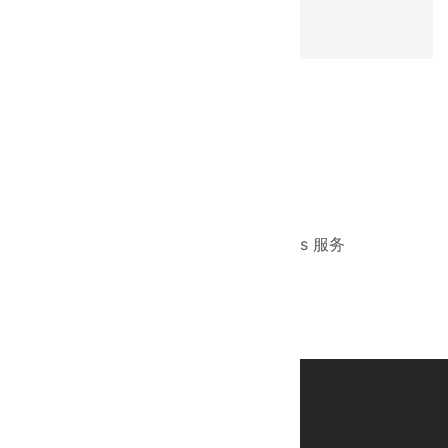
内蒙
公司地址：乌兰察布市集宁区
服务电话：010-80113612转8036
服务手机：158-1101-9954 / 24 Hours 服务
E-mail：ztjg2004@126.com