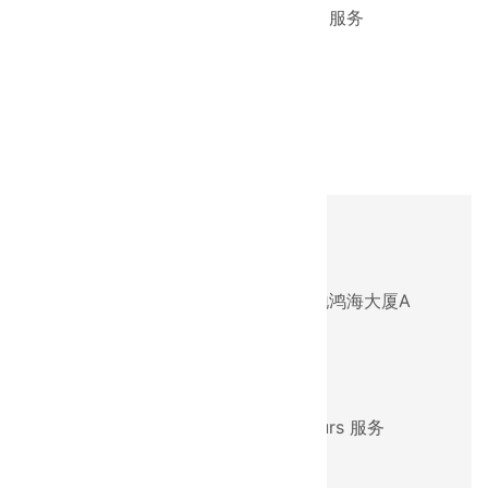
服务手机：18618383612 / 24 Hours 服务
E-mail：ztjg2004@126.com
地图链接
西安
公司地址：西安市雁塔区科技西路绿地鸿海大厦A
座2407室
服务电话：02989652973
服务手机：158-2908-0969 / 24 Hours 服务
E-mail：1790369247@qq.com