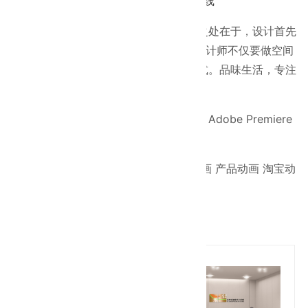
格言:
只要还有明天，今天就永远是起跑线
个人简介：建筑室内设计与艺术的不同之处在于，设计首先
应是"好用"，其次才是美的精神享受，设计师不仅要做空间
的美化，更应为业主提供优良的生活方式。品味生活，专注
设计才能做好设计。
精通3Dmax CAD Adobe After Effects Adobe Premiere
Adobe Photoshop 软件等。
擅长室内外效果图表现 ，室内外漫游动画 产品动画 淘宝动
画 建筑动画等。
设计案例