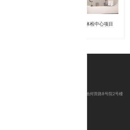
宁波大医集全科中心装修工
乐健体检中心项目
程
公司地址：北京市昌平区科技园区东区产业基地何营路8号院2号楼
服务电话：010-80113612
服务手机：18618383612 / 24 Hours 服务
E-mail：support@ctcegroup.com