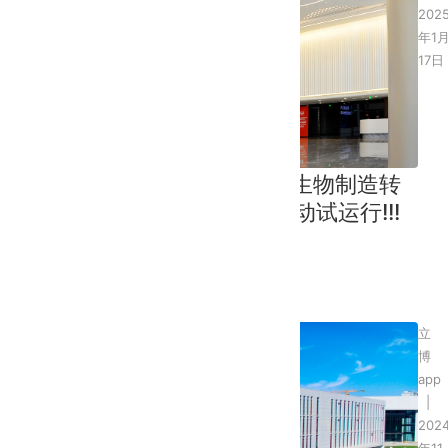
202
年1
17日
立博app承建—昌发展合成生物制造转
化加速中心装修改造工程启动试运行!!!
一次合作 终生服务
立
博
app
202