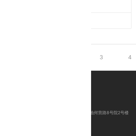
工程开工大吉！！！
常州天衍医疗二期项目封顶大吉！
首页
上页
2
3
4
公司地址：北京市昌平区科技园区东区产业基地何营路8号院2号楼
服务电话：010-80113612
服务手机：18618383612 / 24 Hours 服务
E-mail：support@ctcegroup.com