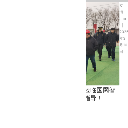
立
博
app
202
年3
月10
日
昌平区副区长雷海良一行，莅临国网智
芯公司产业园建设项目调研指导！
一次合作 终生服务