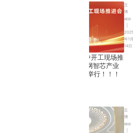
立
博
app
202
年1
14日
昌平区2025年重大项目集中开工现场推
进会，由立博app承建的国网智芯产业
园建设项目作为主会场圆满举行！！！
一次合作 终生服务
立
博
app