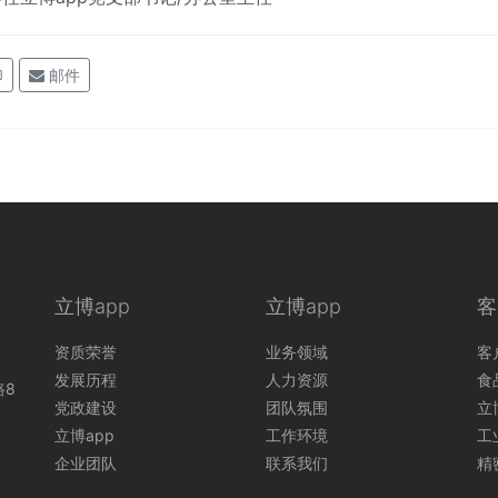
印
邮件
立博app
立博app
客
资质荣誉
业务领域
客
发展历程
人力资源
食
路8
党政建设
团队氛围
立
立博app
工作环境
工
企业团队
联系我们
精