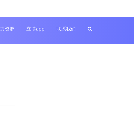
力资源
立博app
联系我们