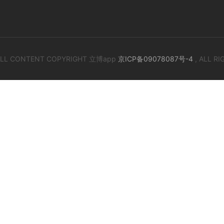
 ALL CONTENT COPYRIGHT 立博app
京ICP备09078087号-4
, ALL R