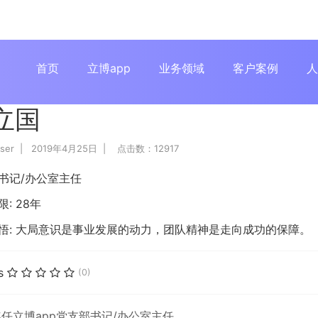
首页
立博app
业务领域
客户案例
人
立国
ser
2019年4月25日
点击数：12917
书记/办公室主任
限:
28年
悟:
大局意识是事业发展的动力，团队精神是走向成功的保障。
s
(0)
3年任立博app党支部书记/办公室主任