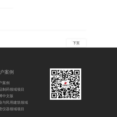
下页
户案例
户案例
品制药领域项目
博中文版
业与民用建筑领域
密仪器领域项目