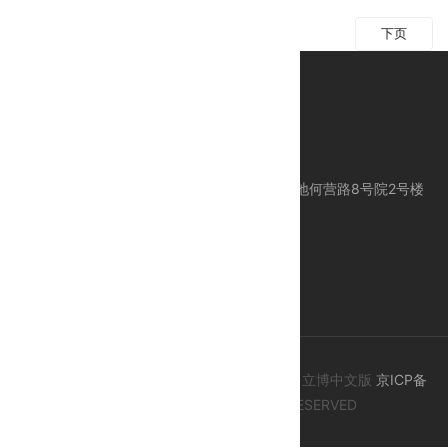
上页
下页
公司地址：北京市昌平区科技园区东区产业基地何营路8号院2号楼
服务电话：010-80113612
服务手机：18618383612 / 24 Hours 服务
E-mail：support@ctcegroup.com
© 2015-2020 ALL CONTENT COPYRIGHT 立博中文版
京ICP备
09078087号-4
, ALL RIGHTS RESERVED