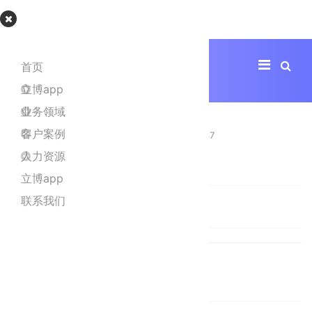
立博app
首页
立博app
钱雪梅
业务领域
客户案例
立博中文版
2020年8月12日
点击数：5337
人力资源
净化部经理
立博app
联系我们
Ratings
(0)
打印
邮件