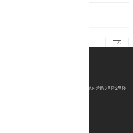
打印
邮件
上页
下页
公司地址：北京市昌平区科技园区东区产业基地何营路8号院2号楼
服务电话：010-80113612
服务手机：18618383612 / 24 Hours 服务
E-mail：support@ctcegroup.com