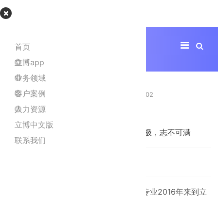
立博app
首页
立博app
侯芳芳
业务领域
客户案例
Super User
2019年5月09日
点击数：8302
人力资源
设计部经理
立博中文版
职业感悟:
傲不可长，欲不可纵，乐不可极，志不可满
联系我们
Ratings
(0)
2014年毕业于中国地质大学，艺术设计专业2016年来到立
博app担任设计部副经理。