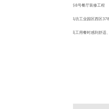
工程名称：
普峰医疗创新谷8号餐厅装修工程
工程面积：
1650.88㎡
工程地址：
北京市平谷区马坊工业园区西区37
工程概况：
本装修工程的目的就是让员工用餐时感到舒适
环境。