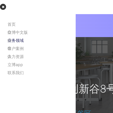
立博app
首页
立博中文版
业务领域
客户案例
人力资源
立博app
联系我们
普峰医疗创新谷8