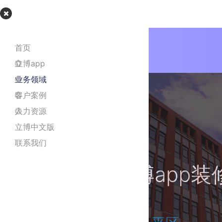
立博app
首页
立博app
业务领域
客户案例
人力资源
立博中文版
联系我们
企业墅立博app装