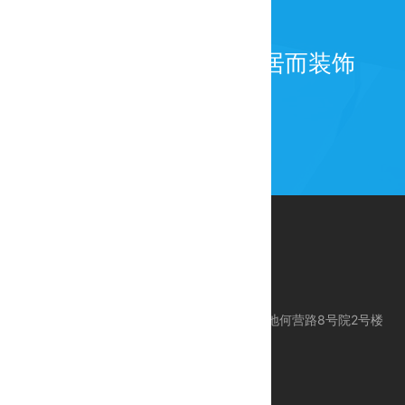
为百年而建筑，为宜居而装饰
公司地址：北京市昌平区科技园区东区产业基地何营路8号院2号楼
服务电话：010-80113612
服务手机：18618383612 / 24 Hours 服务
E-mail：support@ctcegroup.com