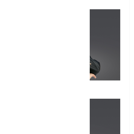
辛秋楠 (深化组组长)