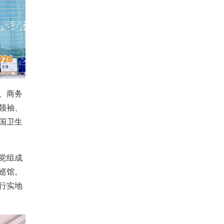
、商务
领袖、
国卫生
党组成
巡馆。
行实地