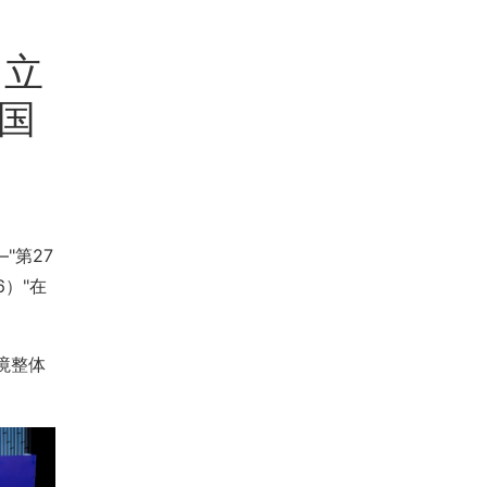
｜立
全国
"第27
）"在
境整体