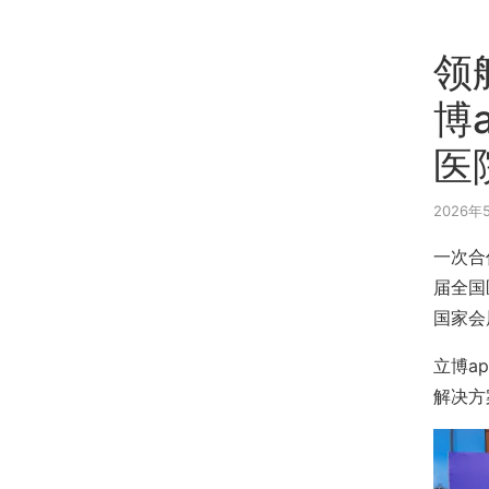
领
博
医
2026年
一次合
届全国
国家会
立博a
解决方