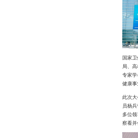
国家卫
局、高
专家学
健康事
此次大
员杨兵
多位领
察看并