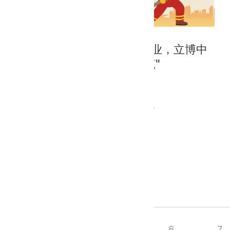
2021年5月13日
学习消防知识，共创平安企业，立博中
文版"碧瓦朱檐承载安全建筑"
人间有情、水火无情
2021年6月是全国第20个"安全生产月"
全文阅读
首页
上页
5
6
7