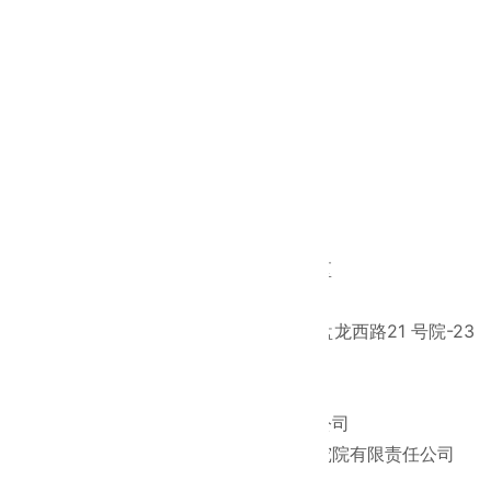
项目面积
120000 ㎡
中泰负责内容
房屋建筑
所属行业
房屋建筑工程
工程介绍：
工程名称：
北京普峰医疗创新谷产业园区
建筑面积：
116664.06 ㎡
工程
地址：
北京市平谷区马坊工业园区盘龙西路21 号院-23
号院
开工时间：
2014 年10 月10 日
建设单位：
北京天下普乐医疗投资有限公司
勘察单位：
北京中地大工程勘察设计研究院有限责任公司
设计单位：
中国中元国际工程有限公司