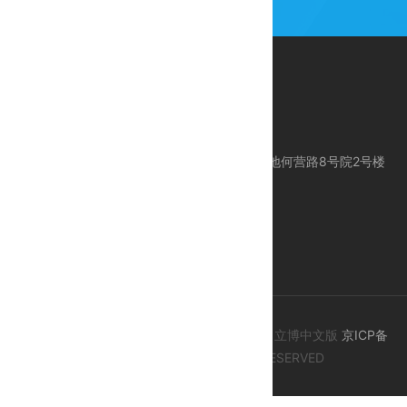
公司地址：北京市昌平区科技园区东区产业基地何营路8号院2号楼
服务电话：010-80113612
服务手机：18618383612 / 24 Hours 服务
E-mail：support@ctcegroup.com
© 2015-2020 ALL CONTENT COPYRIGHT 立博中文版
京ICP备
09078087号-4
, ALL RIGHTS RESERVED