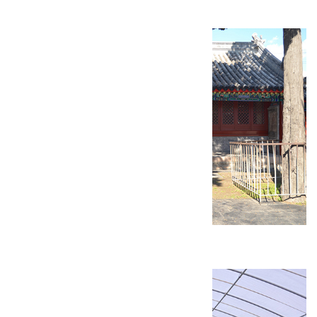
康庄镇人文大学附属幼儿园
慈悲峪村福庆庵修缮工程