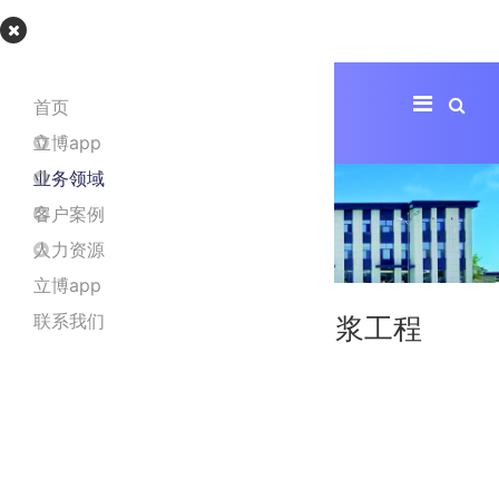
立博app
首页
立博app
业务领域
客户案例
人力资源
立博app
联系我们
临朐泰邦生物科技单采血浆工程
项目地址
山东临朐
项目面积
5349.42㎡
中泰负责内容
房屋建筑