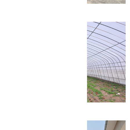
慈悲峪村福庆庵修缮工程
康庄镇设施农业建设