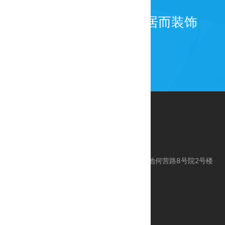
为百年而建筑，为宜居而装饰
公司地址：北京市昌平区科技园区东区产业基地何营路8号院2号楼
服务电话：010-80113612
服务手机：18618383612 / 24 Hours 服务
E-mail：support@ctcegroup.com