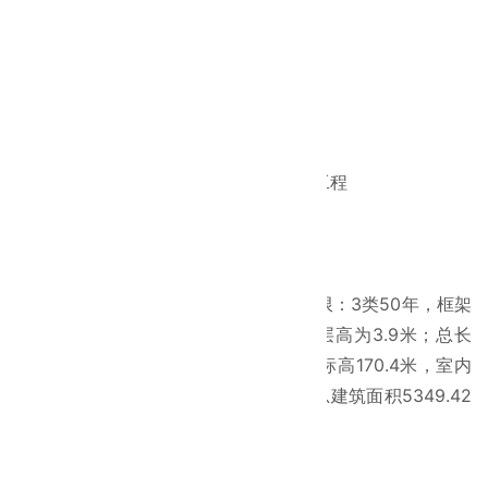
所属行业
房屋建筑
工程介绍：
工程名称：
临朐泰邦生物科技单采血浆工程
工程面积：
5349.42㎡
工程地址：
山东临朐
工程概况：
建筑性质：中型公共建筑、
设计使用年限：3类50年，
框架
结构：一层、二层层高为4.5米，
三层层高为3.9米；总长
72.2米，宽24.4米；±0.00相当于绝对标高170.4米，室内
外高差为0.45米。建筑高度13.35米，总建筑面积5349.42
平米。
项目图片：