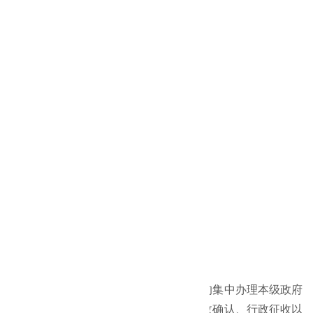
项目面积
1700㎡
中泰负责内容
装修工程
所属行业
装修工程
工程介绍：
工程名称：
西安政务服务中心装修工程
工程面积：
1670.49㎡
工程地址：
西安市新城区
开工日期：
2020年5月10号
竣工日期：
2020年6月13号
工程概况：
西安政务服务中心是西安人民政府设立的集中办理本级政府
权限范围内的行政许可、行政给付、行政确认、行政征收以