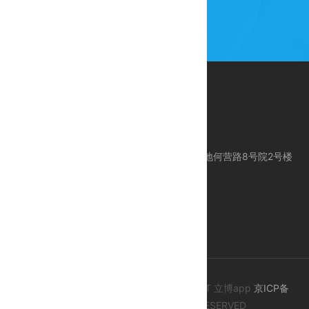
公司地址：北京市昌平区科技园区东区产业基地何营路8号院2号楼
服务电话：010-80113612
服务手机：18618383612 / 24 Hours 服务
E-mail：support@ctcegroup.com
© 2015-2020 ALL CONTENT COPYRIGHT 立博app
京ICP备
09078087号-4
, ALL RIGHTS RESERVED